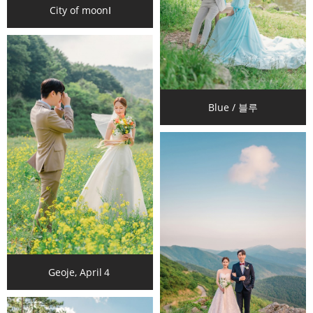
City of moonⅠ
Blue / 블루
Geoje, April４