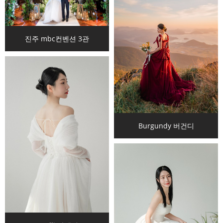
진주 mbc컨벤션 3관
Burgundy 버건디