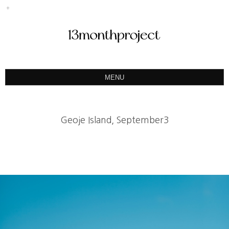
MENU
ABOUT
PORTFOLIO
Geoje Island, September3
PRODUCT
예약&문의
INSTAGRAM
BLOG