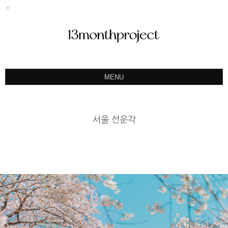
MENU
ABOUT
PORTFOLIO
서울 선운각
PRODUCT
예약&문의
INSTAGRAM
BLOG